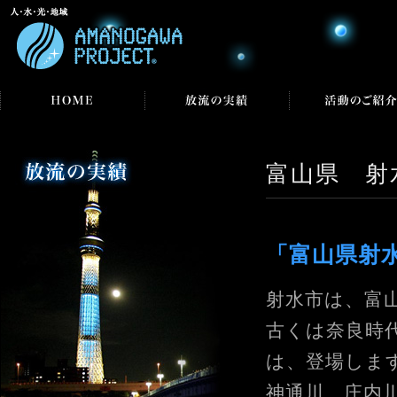
富山県 射
「富山県射
射水市は、富
古くは奈良時
は、登場しま
神通川、庄内