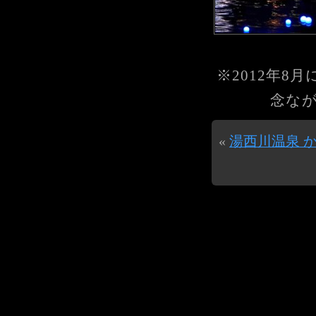
※2012年
念な
«
湯西川温泉 